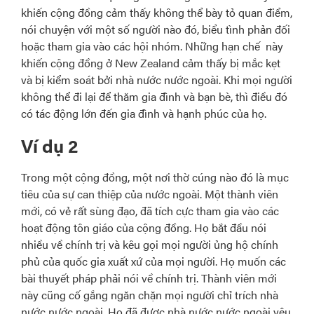
khiến cộng đồng cảm thấy không thể bày tỏ quan điểm,
nói chuyện với một số người nào đó, biểu tình phản đối
hoặc tham gia vào các hội nhóm. Những hạn chế này
khiến cộng đồng ở New Zealand cảm thấy bị mắc kẹt
và bị kiểm soát bởi nhà nước nước ngoài. Khi mọi người
không thể đi lại để thăm gia đình và bạn bè, thì điều đó
có tác động lớn đến gia đình và hạnh phúc của họ.
Ví dụ 2
Trong một cộng đồng, một nơi thờ cúng nào đó là mục
tiêu của sự can thiệp của nước ngoài. Một thành viên
mới, có vẻ rất sùng đạo, đã tích cực tham gia vào các
hoạt động tôn giáo của cộng đồng. Họ bắt đầu nói
nhiều về chính trị và kêu gọi mọi người ủng hộ chính
phủ của quốc gia xuất xứ của mọi người. Họ muốn các
bài thuyết pháp phải nói về chính trị. Thành viên mới
này cũng cố gắng ngăn chặn mọi người chỉ trích nhà
nước nước ngoài. Họ đã được nhà nước nước ngoài yêu