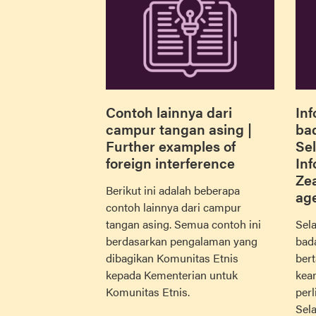
Contoh lainnya dari
Inf
campur tangan asing |
ba
Further examples of
Sel
foreign interference
In
Ze
Berikut ini adalah beberapa
ag
contoh lainnya dari campur
tangan asing. Semua contoh ini
Sel
berdasarkan pengalaman yang
bad
dibagikan Komunitas Etnis
ber
kepada Kementerian untuk
kea
Komunitas Etnis.
per
Sela