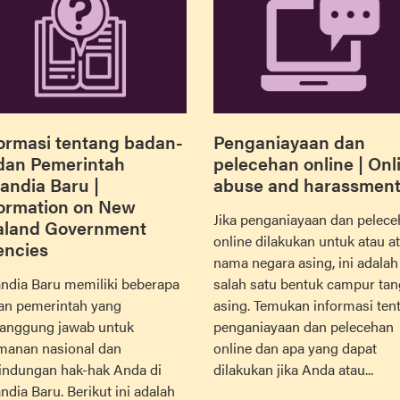
ormasi tentang badan-
Penganiayaan dan
dan Pemerintah
pelecehan online | Onl
andia Baru |
abuse and harassmen
formation on New
Jika penganiayaan dan pelec
aland Government
online dilakukan untuk atau a
encies
nama negara asing, ini adalah
andia Baru memiliki beberapa
salah satu bentuk campur ta
an pemerintah yang
asing. Temukan informasi ten
tanggung jawab untuk
penganiayaan dan pelecehan
manan nasional dan
online dan apa yang dapat
lindungan hak-hak Anda di
dilakukan jika Anda atau...
ndia Baru. Berikut ini adalah