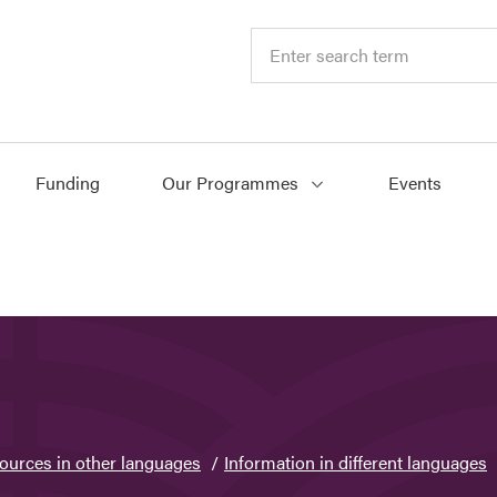
Funding
Our Programmes
Events
ources in other languages
Information in different languages