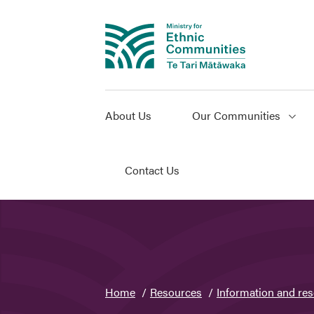
About Us
Our Communities
Contact Us
You
Home
Resources
Information and res
are