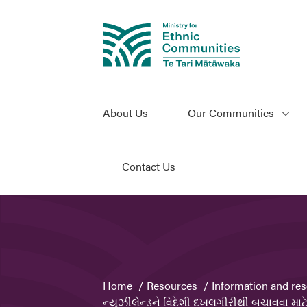
About Us
Our Communities
Contact Us
You
Home
Resources
Information and res
are
ન્યુઝીલેન્ડને વિદેશી દખલગીરીથી બચાવવા માટે