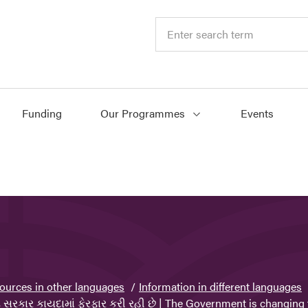
Funding
Our Programmes
Events
ources in other languages
Information in different languages
 સરકાર કાયદામાં ફેરફાર કરી રહી છે | The Government is changing 