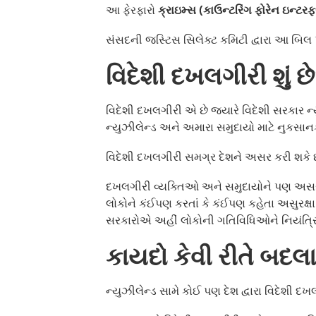
આ ફેરફારો
ક્રાઇમ્સ (કાઉન્ટરિંગ ફોરેન ઇન્ટરફ
સંસદની જસ્ટિસ સિલેક્ટ કમિટી દ્વારા આ બિલ 
વિદેશી દખલગીરી શું છ
વિદેશી દખલગીરી એ છે જ્યારે વિદેશી સરકાર ન
ન્યુઝીલેન્ડ અને અમારા સમુદાયો માટે નુકસાન
વિદેશી દખલગીરી સમગ્ર દેશને અસર કરી શકે છે
દખલગીરી વ્યક્તિઓ અને સમુદાયોને પણ અસર કરી
લોકોને કંઈપણ કરતાં કે કંઈપણ કહેતા અસુરક્ષ
સરકારોએ અહીં લોકોની ગતિવિધિઓને નિયંત્ર
કાયદો કેવી રીતે બદલા
ન્યુઝીલેન્ડ સામે કોઈ પણ દેશ દ્વારા વિદેશી દખ