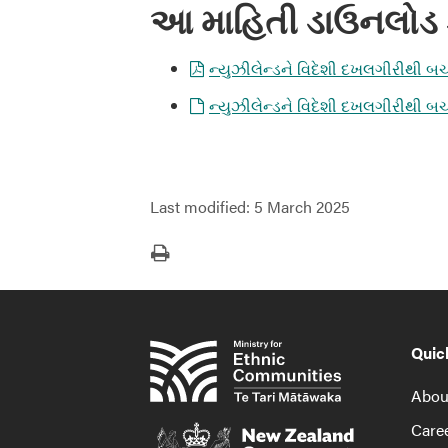
આ માહિતી ડાઉનલોડ 
ન્યુઝીલેન્ડને વિદેશી દખલગીરીથી બચા
ન્યુઝીલેન્ડને વિદેશી દખલગીરીથી બચા
Last modified:
5 March 2025
Print
Quic
About
Caree