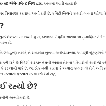
રન્સ) એમેન્ડમેન્ટ બિલ દ્વારા
કરવામાં આવી રહ્યા છે.
પર વિચારણા કરવામાં આવી રહી છે. કમિટી બિલને કાયદો બનતા પહેલા તેન
ે?
્યુઝીલેન્ડના સમાજમાં ગુપ્ત, બળજબરીપૂર્વક અથવા અપ્રમાણિક રીતે દખ
કારક છે.
. ઉદાહરણ તરીકે, તે રાષ્ટ્રીય સુરક્ષા, અર્થવ્યવસ્થા, આપણી ચૂંટણીઓ
 શકે છે. વિદેશી સરકાર તેમની અથવા તેમના પરિવારોની સાથે જે કરી શક
ા કે ડર લાગી શકે છે. આ ઠીક નથી કારણ કે અમારા કાયદા લોકોને અધિક
િત કરવાનો પ્રયાસ કરવો જોઈએ નહીં.
ઈ રહ્યો છે?
લગીરી અસ્વીકાર્ય છે.