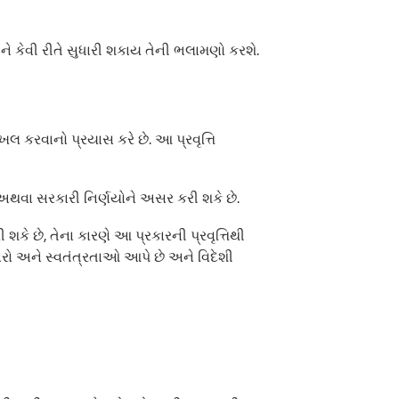
ે કેવી રીતે સુધારી શકાય તેની ભલામણો કરશે.
લ કરવાનો પ્રયાસ કરે છે. આ પ્રવૃત્તિ
 અથવા સરકારી નિર્ણયોને અસર કરી શકે છે.
ે છે, તેના કારણે આ પ્રકારની પ્રવૃત્તિથી
ારો અને સ્વતંત્રતાઓ આપે છે અને વિદેશી