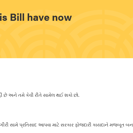
is Bill have now
ી છે અને તમે કેવી રીતે સામેલ થઈ શકો છો.
ી સામે પ્રતિસાદ આપવા માટે સરકાર ફોજદારી કાયદાને મજબૂત બનાવ