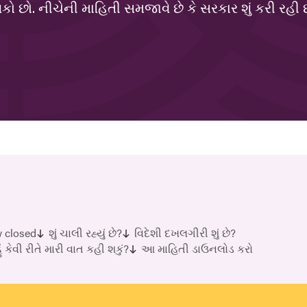
ો છો. નીચેની માહિતી સમજાવે છે કે સરકાર શું કરી રહી 
w closed
શું ચાલી રહ્યું છે?
વિદેશી દખલગીરી શું છે?
ું કેવી રીતે મારી વાત કહી શકું?
આ માહિતી ડાઉનલોડ કરો