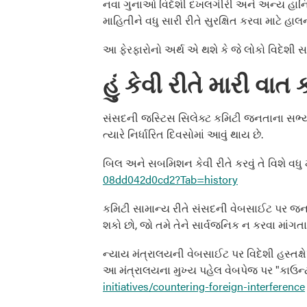
નવા ગુનાઓ વિદેશી દખલગીરી અને અન્ય હાનિકા
માહિતીને વધુ સારી રીતે સુરક્ષિત કરવા માટે 
આ ફેરફારોનો અર્થ એ થશે કે જે લોકો વિદેશી
હું કેવી રીતે મારી વાત
સંસદની જસ્ટિસ સિલેક્ટ કમિટી જનતાના સભ્યોન
ત્યારે નિર્ધારિત દિવસોમાં આવું થાય છે.
બિલ અને સબમિશન કેવી રીતે કરવું તે વિશે 
08dd042d0cd2?Tab=history
કમિટી સામાન્ય રીતે સંસદની વેબસાઈટ પર જનત
શકો છો, જો તમે તેને સાર્વજનિક ન કરવા માંગત
ન્યાય મંત્રાલયની વેબસાઈટ પર વિદેશી હસ્તક્
આ મંત્રાલયના મુખ્ય પહેલ વેબપેજ પર "કાઉન્ટ
initiatives/countering-foreign-interference