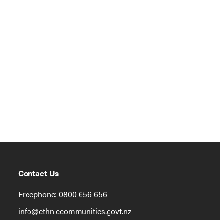
Contact Us
Freephone: 0800 656 656
info@ethniccommunities.govt.nz