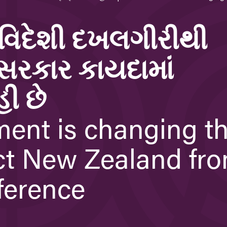
ે વિદેશી દખલગીરીથી
સરકાર કાયદામાં
હી છે
ent is changing t
ect New Zealand fr
rference