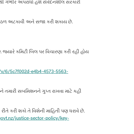
ૌથી ગંભીર અપરાધો હશે સંવેદનશીલ સરકારી
ા હેઠળ અટકાવી અને સજા કરી શકાય છે.
ે. જ્યારે કમિટી બિલ પર વિચારણા કરી રહી હોય
nz/v/6/5c7f002d-e4b4-4573-5563-
ે તમારી સબમિશનને ગુપ્ત રાખવા માટે કહી
તે કરી શકો તે વિશેની માહિતી પણ ધરાવે છે.
ovt.nz/justice-sector-policy/key-