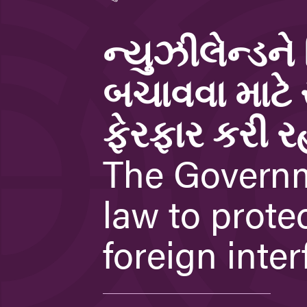
here
ન્યુઝીલેન્ડન
બચાવવા માટે 
ફેરફાર કરી ર
The Governm
law to prot
foreign inte