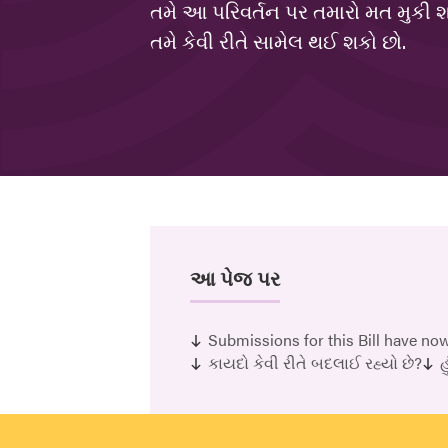
તમે આ પરિવર્તન પર તમારો મત મુકી શક
તમે કેવી રીતે સામેલ થઈ શકો છો.
આ પેજ પર
Submissions for this Bill have no
કાયદો કેવી રીતે બદલાઈ રહ્યો છે?
હ