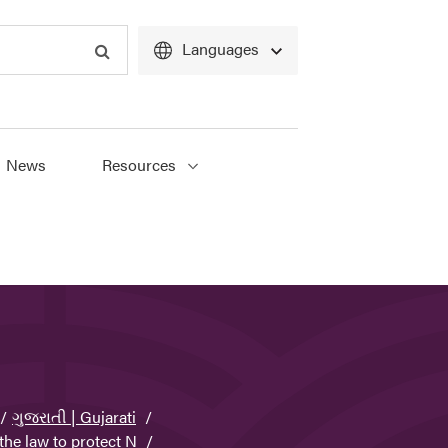
Languages
Search
News
Resources
ગુજરાતી | Gujarati
the law to protect N