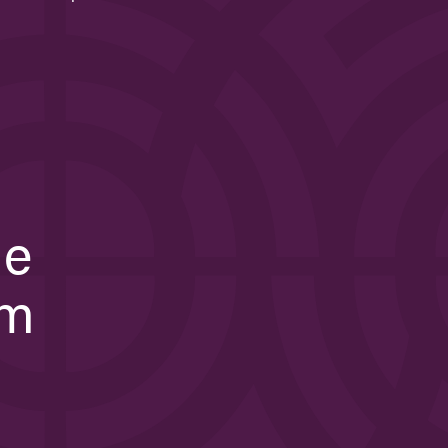
he
om