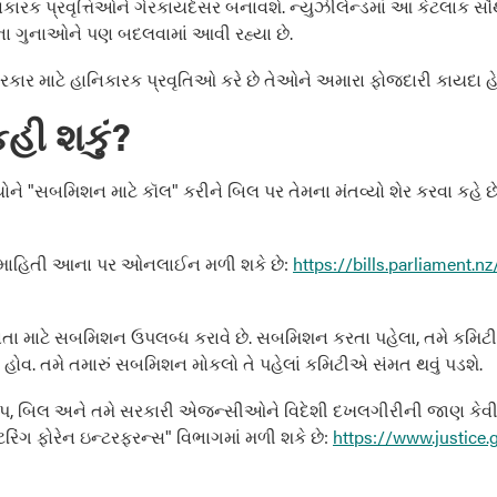
રક પ્રવૃત્તિઓને ગેરકાયદેસર બનાવશે. ન્યુઝીલેન્ડમાં આ કેટલાક સ
હાલના ગુનાઓને પણ બદલવામાં આવી રહ્યા છે.
 સરકાર માટે હાનિકારક પ્રવૃતિઓ કરે છે તેઓને અમારા ફોજદારી કાયદ
 કહી શકું?
ે "સબમિશન માટે કૉલ" કરીને બિલ પર તેમના મંતવ્યો શેર કરવા કહે છ
વધુ માહિતી આના પર ઓનલાઈન મળી શકે છે:
https://bills.parliament.
ા માટે સબમિશન ઉપલબ્ધ કરાવે છે. સબમિશન કરતા પહેલા, તમે કમિટીન
ા હોવ. તમે તમારું સબમિશન મોકલો તે પહેલાં કમિટીએ સંમત થવું પડશે.
ષેપ, બિલ અને તમે સરકારી એજન્સીઓને વિદેશી દખલગીરીની જાણ કેવી રી
રિંગ ફોરેન ઇન્ટરફરન્સ" વિભાગમાં મળી શકે છે:
https://www.justice.g